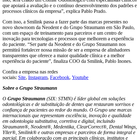
que apoiará a avaliação e o contínuo desenvolvimento dos padrões e
processos clínicos da empresa”, explica Pablo Prado.
Com isso, a Smilink passa a fazer parte das marcas presentes no
novo showroom da Neodent e do Grupo Straumann em São Paulo,
com um espaço de treinamento para parceiros e um centro de
inovação para tecnologias e processos que melhorem a experiência
do paciente. “Ser parte da Neodent e do Grupo Straumann nos
permitirá fortalecer nossa missão de ser a empresa de alinhadores
transparentes que oferece a maior qualidade clínica e a melhor
experiência do paciente”, finaliza COO da Smilink, Pablo Inones.
Confira a empresa nas redes
sociais:
Site
,
Instagram
,
Facebook
,
Youtube
Sobre o Grupo Straumann
O
Grupo Straumann
(SIX: STMN) é líder global em soluções
odontológicas e de substituição de dentes que restauram sorrisos e
confiança de pacientes ao redor do mundo. O Grupo une marcas
internacionais que representam excelência, inovação e qualidade
em odontologia substitutiva, corretiva e digital, incluindo
Straumann®, Neodent®, Medentika, ClearCorrect®, Dental Wings,
Yller®, Smilink® e outras empresas e parceiros de forma integral e
parcial. Em colaboração com as principais clínicas, institutos e