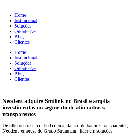
Ir
para
Home
o
Institucional
conteúdo
Soluções
Odonto Ne
Blog
Clientes
Home
Institucional
Soluções
Odonto Ne
Blog
Clientes
Neodent adquire Smilink no Brasil e amplia
investimentos no segmento de alinhadores
transparentes
De olho no crescimento da demanda por alinhadores transparentes, a
Neodent, empresa do Grupo Straumann, líder em soluções