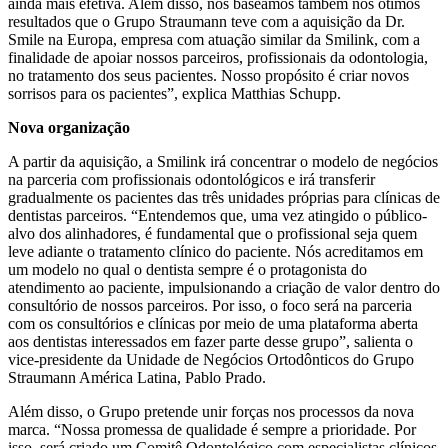
ainda mais efetiva. Além disso, nos baseamos também nos ótimos
resultados que o Grupo Straumann teve com a aquisição da Dr.
Smile na Europa, empresa com atuação similar da Smilink, com a
finalidade de apoiar nossos parceiros, profissionais da odontologia,
no tratamento dos seus pacientes. Nosso propósito é criar novos
sorrisos para os pacientes”, explica Matthias Schupp.
Nova organização
A partir da aquisição, a Smilink irá concentrar o modelo de negócios
na parceria com profissionais odontológicos e irá transferir
gradualmente os pacientes das três unidades próprias para clínicas de
dentistas parceiros. “Entendemos que, uma vez atingido o público-
alvo dos alinhadores, é fundamental que o profissional seja quem
leve adiante o tratamento clínico do paciente. Nós acreditamos em
um modelo no qual o dentista sempre é o protagonista do
atendimento ao paciente, impulsionando a criação de valor dentro do
consultório de nossos parceiros. Por isso, o foco será na parceria
com os consultórios e clínicas por meio de uma plataforma aberta
aos dentistas interessados em fazer parte desse grupo”, salienta o
vice-presidente da Unidade de Negócios Ortodônticos do Grupo
Straumann América Latina, Pablo Prado.
Além disso, o Grupo pretende unir forças nos processos da nova
marca. “Nossa promessa de qualidade é sempre a prioridade. Por
isso, será criado um Comitê Odontológico com especialistas clínicos