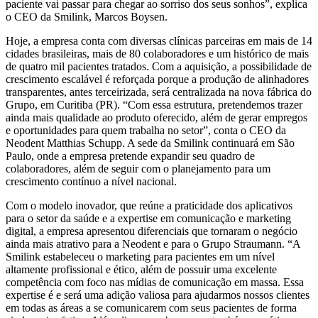
paciente vai passar para chegar ao sorriso dos seus sonhos”, explica
o CEO da Smilink, Marcos Boysen.
Hoje, a empresa conta com diversas clínicas parceiras em mais de 14
cidades brasileiras, mais de 80 colaboradores e um histórico de mais
de quatro mil pacientes tratados. Com a aquisição, a possibilidade de
crescimento escalável é reforçada porque a produção de alinhadores
transparentes, antes terceirizada, será centralizada na nova fábrica do
Grupo, em Curitiba (PR). “Com essa estrutura, pretendemos trazer
ainda mais qualidade ao produto oferecido, além de gerar empregos
e oportunidades para quem trabalha no setor”, conta o CEO da
Neodent Matthias Schupp. A sede da Smilink continuará em São
Paulo, onde a empresa pretende expandir seu quadro de
colaboradores, além de seguir com o planejamento para um
crescimento contínuo a nível nacional.
Com o modelo inovador, que reúne a praticidade dos aplicativos
para o setor da saúde e a expertise em comunicação e marketing
digital, a empresa apresentou diferenciais que tornaram o negócio
ainda mais atrativo para a Neodent e para o Grupo Straumann. “A
Smilink estabeleceu o marketing para pacientes em um nível
altamente profissional e ético, além de possuir uma excelente
competência com foco nas mídias de comunicação em massa. Essa
expertise é e será uma adição valiosa para ajudarmos nossos clientes
em todas as áreas a se comunicarem com seus pacientes de forma