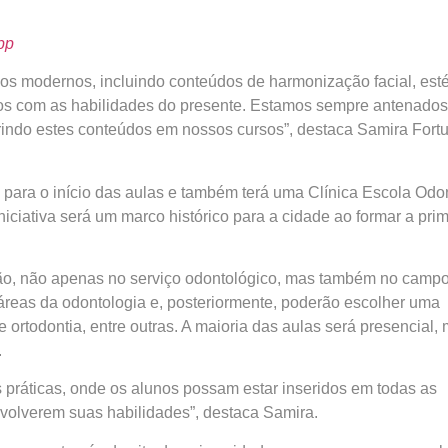
pp
rios modernos, incluindo conteúdos de harmonização facial, esté
unos com as habilidades do presente. Estamos sempre antenado
rindo estes conteúdos em nossos cursos”, destaca Samira Fortu
s para o início das aulas e também terá uma Clínica Escola Odo
iciativa será um marco histórico para a cidade ao formar a prim
ão, não apenas no serviço odontológico, mas também no campo 
áreas da odontologia e, posteriormente, poderão escolher uma
 ortodontia, entre outras. A maioria das aulas será presencial
.
es práticas, onde os alunos possam estar inseridos em todas as
volverem suas habilidades”, destaca Samira.