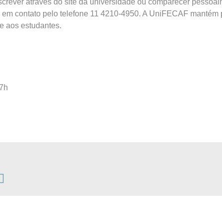
nscrever através do site da universidade ou comparecer pessoa
r em contato pelo telefone 11 4210-4950. A UniFECAF mantém 
e aos estudantes.
17h