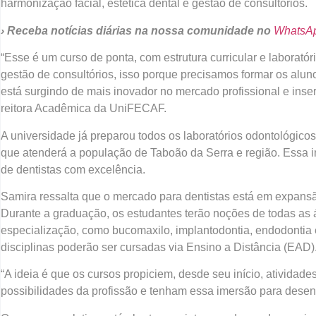
harmonização facial, estética dental e gestão de consultórios.
› Receba notícias diárias na nossa comunidade no
WhatsA
“Esse é um curso de ponta, com estrutura curricular e laborató
gestão de consultórios, isso porque precisamos formar os al
está surgindo de mais inovador no mercado profissional e inse
reitora Acadêmica da UniFECAF.
A universidade já preparou todos os laboratórios odontológico
que atenderá a população de Taboão da Serra e região. Essa in
de dentistas com excelência.
Samira ressalta que o mercado para dentistas está em expans
Durante a graduação, os estudantes terão noções de todas as 
especialização, como bucomaxilo, implantodontia, endodontia e
disciplinas poderão ser cursadas via Ensino a Distância (EAD)
“A ideia é que os cursos propiciem, desde seu início, atividad
possibilidades da profissão e tenham essa imersão para desen