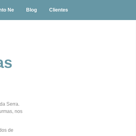
nto Ne
Blog
Clientes
as
da Serra.
turmas, nos
údos de