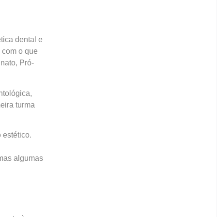
tica dental e
s com o que
nato, Pró-
ntológica,
eira turma
estético.
, mas algumas